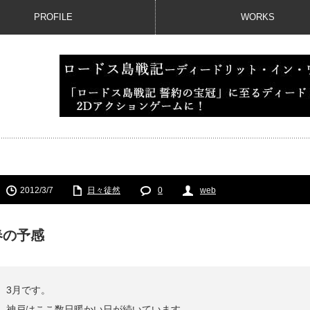
PROFILE
WORKS
2012/3/7
日々徒然
0
web
春の予感
3月です。
神戸はここ数日暖かい日が続いています。