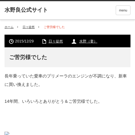
menu
ホーム
日々徒然
ご苦労様でした
2015/12/29
日々徒然
水野（妻）
ご苦労様でした
長年乗っていた愛車のプリメーラのエンジンが不調になり、新車
に買い換えました。
14年間、いろいろとありがとう＆ご苦労様でした。