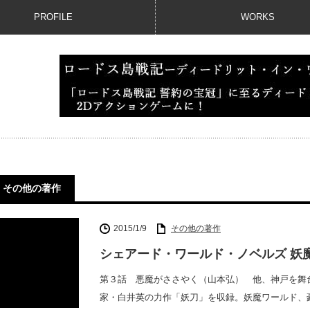
PROFILE
WORKS
その他の著作
2015/1/9
その他の著作
シェアード・ワールド・ノベルズ 妖
第３話 悪魔がささやく（山本弘） 他、神戸を舞
家・白井英の力作「妖刀」を収録。妖魔ワールド、