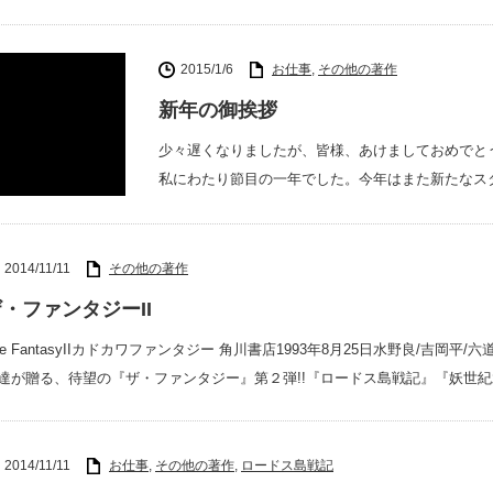
2015/1/6
お仕事
,
その他の著作
新年の御挨拶
少々遅くなりましたが、皆様、あけましておめでと
私にわたり節目の一年でした。今年はまた新たなス
2014/11/11
その他の著作
・ファンタジーII
he FantasyIIカドカワファンタジー 角川書店1993年8月25日水野良/吉
達が贈る、待望の『ザ・ファンタジー』第２弾!!『ロードス島戦記』『妖世紀
2014/11/11
お仕事
,
その他の著作
,
ロードス島戦記