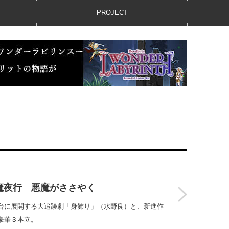
PROJECT
魔夜行 悪魔がささやく
台に展開する大追跡劇「身飾り」（水野良）と、新進作
豪華３本立。