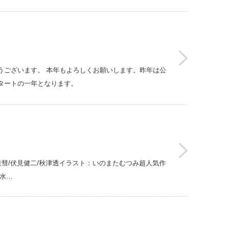
うございます。 本年もよろしくお願いします。昨年は公
タートの一年となります。
岡平/六道彗/伏見健二/秋津透イラスト：いのまたむつみ超人気作
水…