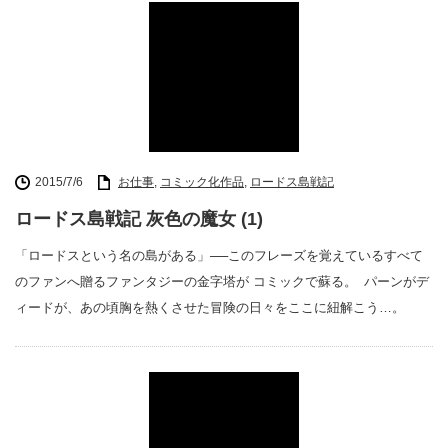
2015/7/6
お仕事
,
コミック化作品
,
ロードス島戦記
ロードス島戦記 灰色の魔女 (1)
「ロードスという名の島がある」──このフレーズを覚えているすべて
のファンへ贈るファンタジーの金字塔が コミックで蘇る。 パーンがデ
ィードが、あの頃胸を熱くさせた冒険の日々をここに紐解こう…。