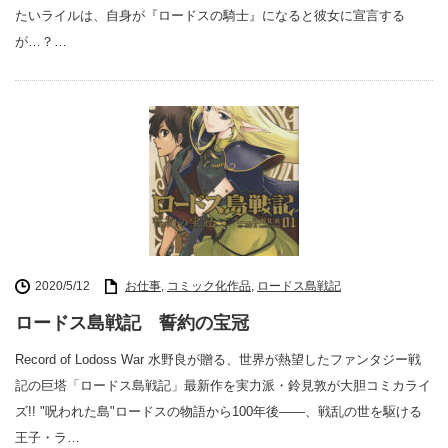
たいライルは、自身が『ロードスの騎士』になると彼女に宣言する
が…？…
2020/5/12
お仕事
,
コミック化作品
,
ロードス島戦記
ロードス島戦記 誓約の宝冠
Record of Lodoss War 水野良が贈る、世界が熱望したファンタジー戦
記の巨塔「ロードス島戦記」最新作を実力派・鈴見敦が大胆コミカライ
ズ!! "呪われた島"ロードスの物語から100年後――、戦乱の世を駆ける
王子・ラ…