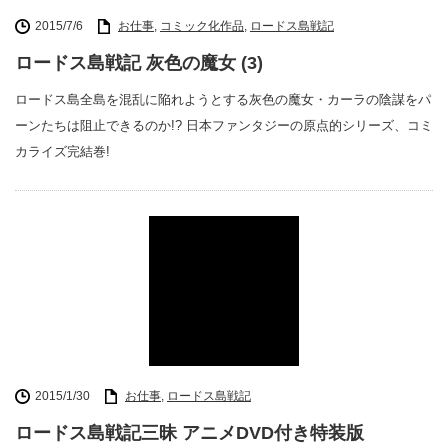
2015/7/6
お仕事
,
コミック化作品
,
ロードス島戦記
ロードス島戦記 灰色の魔女 (3)
ロードス島全島を混乱に陥れようとする灰色の魔女・カーラの陰謀をパ
ーンたちは阻止できるのか!? 日本ファンタジーの原点的シリーズ、コミ
カライズ完結巻!
2015/1/30
お仕事
,
ロードス島戦記
ロードス島戦記三昧 アニメDVD付き特装版