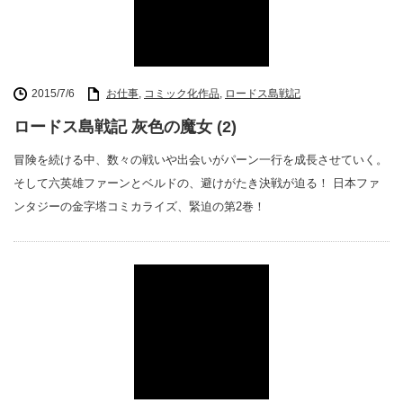
2015/7/6
お仕事
,
コミック化作品
,
ロードス島戦記
ロードス島戦記 灰色の魔女 (2)
冒険を続ける中、数々の戦いや出会いがパーン一行を成長させていく。
そして六英雄ファーンとベルドの、避けがたき決戦が迫る！ 日本ファ
ンタジーの金字塔コミカライズ、緊迫の第2巻！