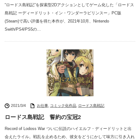
“ロードス島戦記”を探索型2Dアクションとしてゲーム化した「ロードス
島戦記 ーディードリット・イン・ワンダーラビリンスー」PC版
(Steam)で高い評価を得た本作が、2021年10月、Nintendo
Swith/PS4/PS5の…
2021/3/4
お仕事
,
コミック化作品
,
ロードス島戦記
ロードス島戦記 誓約の宝冠2
Record of Lodoss War ついに伝説のハイエルフ・ディードリットと出
会えたライル。戦乱を止めるため、彼女をどうにかして味方に引き入れ