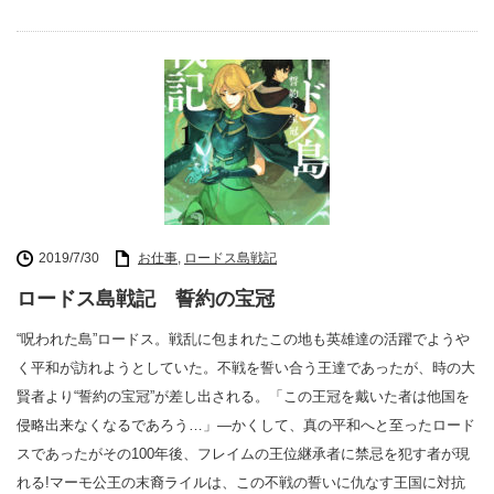
2019/7/30
お仕事
,
ロードス島戦記
ロードス島戦記 誓約の宝冠
“呪われた島”ロードス。戦乱に包まれたこの地も英雄達の活躍でようや
く平和が訪れようとしていた。不戦を誓い合う王達であったが、時の大
賢者より“誓約の宝冠”が差し出される。「この王冠を戴いた者は他国を
侵略出来なくなるであろう…」―かくして、真の平和へと至ったロード
スであったがその100年後、フレイムの王位継承者に禁忌を犯す者が現
れる!マーモ公王の末裔ライルは、この不戦の誓いに仇なす王国に対抗