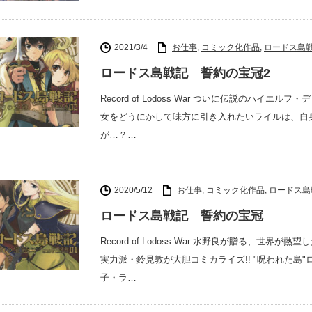
2021/3/4
お仕事
,
コミック化作品
,
ロードス島
ロードス島戦記 誓約の宝冠2
Record of Lodoss War ついに伝説のハ
女をどうにかして味方に引き入れたいライルは、自
が…？…
2020/5/12
お仕事
,
コミック化作品
,
ロードス島
ロードス島戦記 誓約の宝冠
Record of Lodoss War 水野良が贈る、
実力派・鈴見敦が大胆コミカライズ!! "呪われた島
子・ラ…