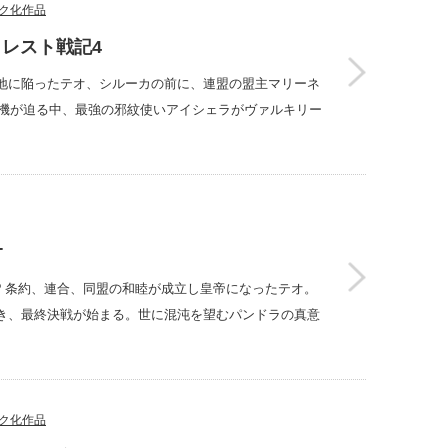
ク化作品
レスト戦記4
地に陥ったテオ、シルーカの前に、連盟の盟主マリーネ
危機が迫る中、最強の邪紋使いアイシェラがヴァルキリー
オ
!? 条約、連合、同盟の和睦が成立し皇帝になったテオ。
き、最終決戦が始まる。世に混沌を望むパンドラの真意
ク化作品