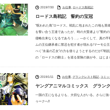
2019/7/30
お仕事
,
ロードス島戦記
ロードス島戦記 誓約の宝冠
“呪われた島”ロードス。戦乱に包まれたこの地も英
を誓い合う王達であったが、時の大賢者より“誓約の
侵略出来なくなるであろう…」―かくして、真の平和
ムの王位継承者に禁忌を犯す者が現れる!マーモ公
べく“永遠の乙女”の力を借りようとするのだが!?
の「ロードスの騎士」を巡る冒険の旅が今、はじまる
2019/1/11
お仕事
,
グランクレスト戦記
,
コミッ
ヤングアニマルコミックス グランク
一国の王になるよりも、大切な人がいる。さらに強
ゥークへ‼