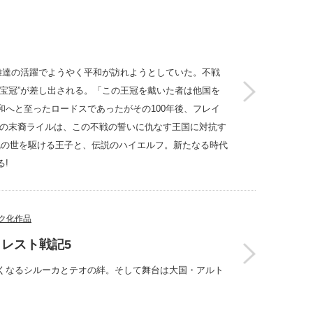
雄達の活躍でようやく平和が訪れようとしていた。不戦
宝冠”が差し出される。「この王冠を戴いた者は他国を
へと至ったロードスであったがその100年後、フレイ
王の末裔ライルは、この不戦の誓いに仇なす王国に対抗す
戦乱の世を駆ける王子と、伝説のハイエルフ。新たなる時代
!
ク化作品
レスト戦記5
くなるシルーカとテオの絆。そして舞台は大国・アルト