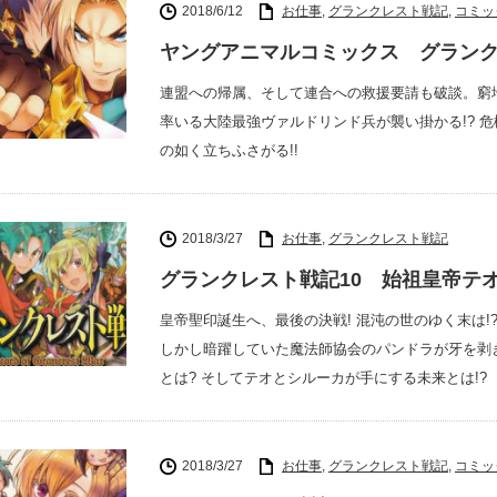
2018/6/12
お仕事
,
グランクレスト戦記
,
コミッ
ヤングアニマルコミックス グランク
連盟への帰属、そして連合への救援要請も破談。窮
率いる大陸最強ヴァルドリンド兵が襲い掛かる!? 
の如く立ちふさがる!!
2018/3/27
お仕事
,
グランクレスト戦記
グランクレスト戦記10 始祖皇帝テ
皇帝聖印誕生へ、最後の決戦! 混沌の世のゆく末は
しかし暗躍していた魔法師協会のパンドラが牙を剥
とは? そしてテオとシルーカが手にする未来とは!?
2018/3/27
お仕事
,
グランクレスト戦記
,
コミッ