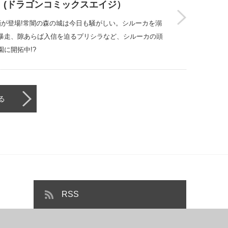
 (ドラゴンコミックスエイジ）
画が登場!常闇の森の城は今日も騒がしい。シルーカを溺
暴走、隙あらば入信を迫るプリシラなど、シルーカの頭
に開拓中!?
る
RSS