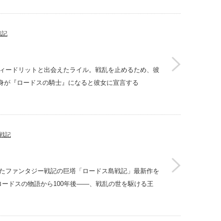
戦記
イエルフ・ディードリットと出会えたライル。戦乱を止めるため、彼
身が『ロードスの騎士』になると彼女に宣言する
戦記
世界が熱望したファンタジー戦記の巨塔「ロードス島戦記」最新作を
"ロードスの物語から100年後――、戦乱の世を駆ける王