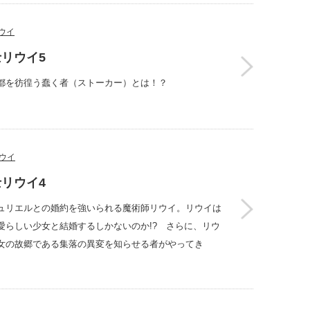
ウイ
リウイ5
都を彷徨う蠢く者（ストーカー）とは！？
ウイ
リウイ4
ュリエルとの婚約を強いられる魔術師リウイ。リウイは
愛らしい少女と結婚するしかないのか!? さらに、リウ
女の故郷である集落の異変を知らせる者がやってき