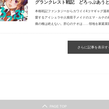
グランクレスト戦記 どろっぷあうと
本格戦記ファンタジーからカワイイ4コマギャグ漫
愛するアイシェラや人狼双子メイドのエマ・ルナの
痛の種は絶えない。肝心のテオは……領地を家庭菜園
さらに記事を表示す
PAGE TOP