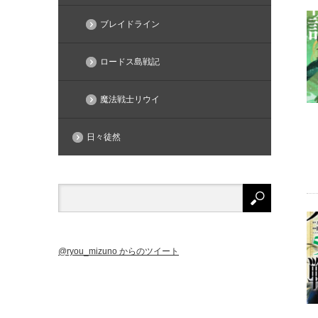
ブレイドライン
ロードス島戦記
魔法戦士リウイ
日々徒然
@ryou_mizuno からのツイート