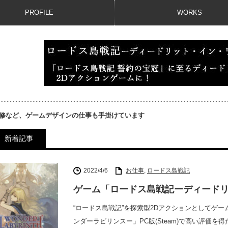
PROFILE
WORKS
修など、ゲームデザインの仕事も手掛けています
新着記事
2022/4/6
お仕事
,
ロードス島戦記
ゲーム「ロードス島戦記ーディード
“ロードス島戦記”を探索型2Dアクションとしてゲ
ンダーラビリンスー」PC版(Steam)で高い評価を得た本作が、