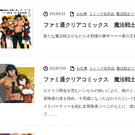
2019/1/11
お仕事
,
コミック化作品
,
魔法戦士リ
ファミ通クリアコミックス 魔法戦士
新たな魔法戦士がもたらす戦慄の事件ーーー夜の王
2018/7/25
お仕事
,
コミック化作品
,
魔法戦士リ
ファミ通クリアコミックス 魔法戦士
ロドリゴ商会を営むハンセルの狙いにより、娘のミ
冒険者の道を諦め、十四歳になったばかりだという
イとパーティーを組む女冒険者ジーニのもとに、彼
て……。