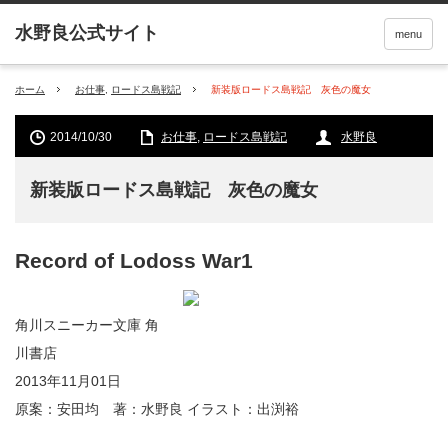
menu
ホーム
お仕事
,
ロードス島戦記
新装版ロードス島戦記 灰色の魔女
2014/10/30
お仕事
,
ロードス島戦記
水野良
新装版ロードス島戦記 灰色の魔女
Record of Lodoss War1
角川スニーカー文庫 角
川書店
2013年11月01日
原案：安田均 著：水野良 イラスト：出渕裕