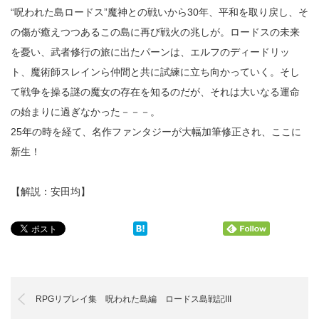
“呪われた島ロードス”魔神との戦いから30年、平和を取り戻し、そ
の傷が癒えつつあるこの島に再び戦火の兆しが。ロードスの未来
を憂い、武者修行の旅に出たパーンは、エルフのディードリッ
ト、魔術師スレインら仲間と共に試練に立ち向かっていく。そし
て戦争を操る謎の魔女の存在を知るのだが、それは大いなる運命
の始まりに過ぎなかった－－－。
25年の時を経て、名作ファンタジーが大幅加筆修正され、ここに
新生！
【解説：安田均】
RPGリプレイ集 呪われた島編 ロードス島戦記III