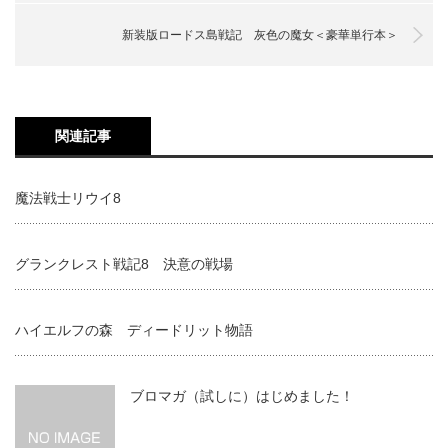
新装版ロードス島戦記 灰色の魔女＜豪華単行本＞
関連記事
魔法戦士リウイ8
グランクレスト戦記8 決意の戦場
ハイエルフの森 ディードリット物語
ブロマガ（試しに）はじめました！