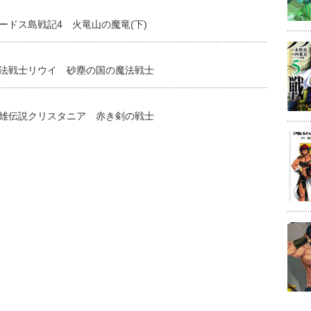
ードス島戦記4 火竜山の魔竜(下)
法戦士リウイ 砂塵の国の魔法戦士
雄伝説クリスタニア 赤き剣の戦士