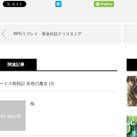
RPGリプレイ 黄金伝説クリスタニア
関連記事
ードス島戦記 灰色の魔女 (3)
桜