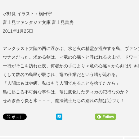
水野良 イラスト：横田守
富士見ファンタジア文庫 富士見書房
2011年1月25日
アレクラスト大陸の西に浮かぶ、氷と火の精霊が混在する島。ヴァン
ウナスだった。求める剣は、＜竜の心臓＞と呼ばれる火山で、ドワー
一行がそこを訪れた夜、何者かの手により＜竜の心臓＞から剣は引き
くして数名の島民が殺され、竜の仕業だという噂が流れる。
「人間はもはや餌。私はもう人間であることを捨てたから」
島に起こる不可解な事件は、竜に変化したティカの犯行なのか？
せめぎ合う炎と氷－－－、魔法戦士たちの別れの刻は近づく！